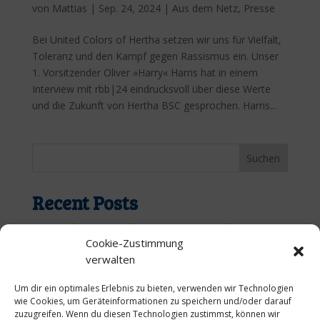
von
Mattias
|
Sep. 24, 2024
|
Aus dem Netz
,
Presse
Bei United Colors of Hertha setzen wir uns für Vielfalt,
Toleranz und den Kampf gegen Rassismus ein. Unser
1. Vorsitzender Oliver »Harry« Harris hat in einem
Interview mit rbb|24 eindrucksvoll über diese Werte
und die Zukunft von Hertha BSC gesprochen. Harris...
Suchen
Recent Posts
„Nur nach Hause“ – die Hymne unseres Lebens.
Cookie-Zustimmung
Zurück zu den Wurzeln: Unsere UCOHxKMB-Retro-
verwalten
Jerseys 1930/31
Gemeinsam stark: Die UCOH Bären-Kollektion
Um dir ein optimales Erlebnis zu bieten, verwenden wir Technologien
wie Cookies, um Geräteinformationen zu speichern und/oder darauf
sammelt 4.277 € für den guten Zweck
zuzugreifen. Wenn du diesen Technologien zustimmst, können wir