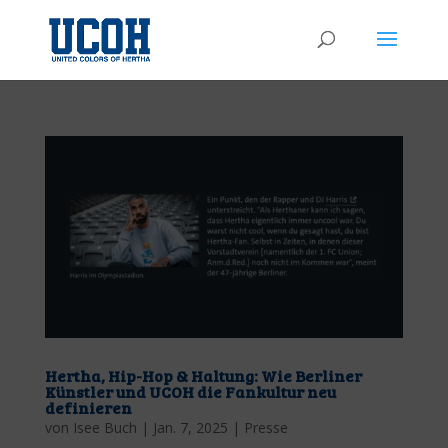
Hertha, Hip-Hop & Haltung: Wie Berliner
Künstler und UCOH die Fankultur neu
definieren
von
Isee Buch
|
Jan. 7, 2025
|
Presse