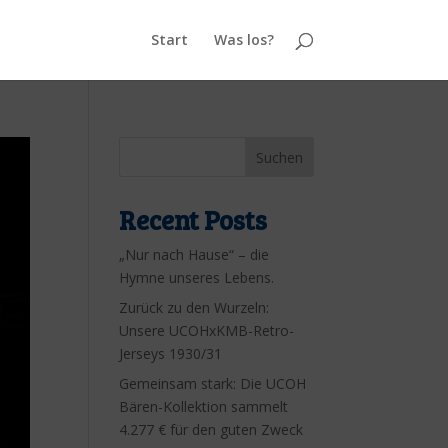
Start
Was los?
Suchen
Recent Posts
„Nur nach Hause“ – die
Hymne unseres Lebens.
Zurück zu den Wurzeln:
Unsere UCOHxKMB-Retro-
Jerseys 1930/31
Gemeinsam stark: Die UCOH
Bären-Kollektion sammelt
4.277 € für den guten Zweck