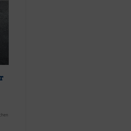
r
ichen