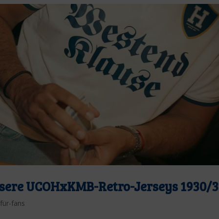
nsere UCOHxKMB-Retro-Jerseys 1930/3
für-fans